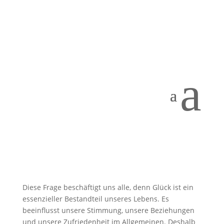
Was genau macht dich glücklich?
von
Andrea Küsters
|
15.05.23
|
Life & Balance
a
Die Frage aller Fragen.
Diese Frage beschäftigt uns alle, denn Glück ist ein
essenzieller Bestandteil unseres Lebens. Es
beeinflusst unsere Stimmung, unsere Beziehungen
und unsere Zufriedenheit im Allgemeinen. Deshalb