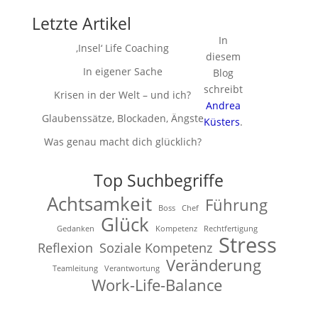
Letzte Artikel
In
‚Insel‘ Life Coaching
diesem
In eigener Sache
Blog
schreibt
Krisen in der Welt – und ich?
Andrea
Glaubenssätze, Blockaden, Ängste
Küsters
.
Was genau macht dich glücklich?
Top Suchbegriffe
Achtsamkeit
Führung
Boss
Chef
Glück
Gedanken
Kompetenz
Rechtfertigung
Stress
Reflexion
Soziale Kompetenz
Veränderung
Teamleitung
Verantwortung
Work-Life-Balance