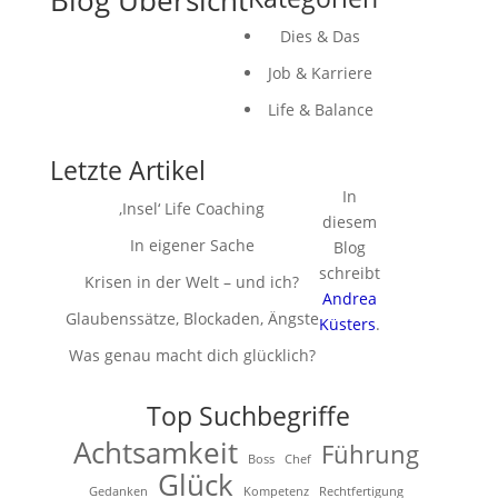
Blog Übersicht
Dies & Das
Job & Karriere
Life & Balance
Letzte Artikel
In
‚Insel‘ Life Coaching
diesem
In eigener Sache
Blog
schreibt
Krisen in der Welt – und ich?
Andrea
Glaubenssätze, Blockaden, Ängste
Küsters
.
Was genau macht dich glücklich?
Top Suchbegriffe
Achtsamkeit
Führung
Boss
Chef
Glück
Gedanken
Kompetenz
Rechtfertigung