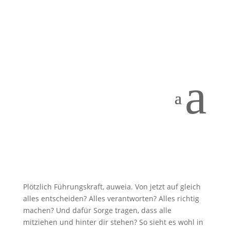
a
Du bist, was du siehst!
von
Andrea Küsters
|
18.02.22
|
Job & Karriere
Plötzlich Führungskraft, auweia. Von jetzt auf gleich
alles entscheiden? Alles verantworten? Alles richtig
machen? Und dafür Sorge tragen, dass alle
mitziehen und hinter dir stehen? So sieht es wohl in