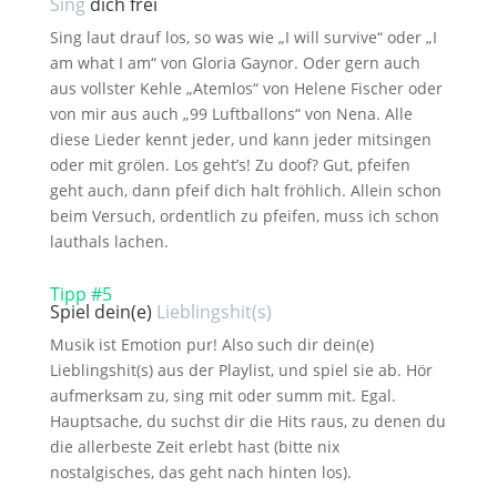
Sing
dich frei
Sing laut drauf los, so was wie „I will survive“ oder „I
am what I am“ von Gloria Gaynor. Oder gern auch
aus vollster Kehle „Atemlos“ von Helene Fischer oder
von mir aus auch „99 Luftballons“ von Nena. Alle
diese Lieder kennt jeder, und kann jeder mitsingen
oder mit grölen. Los geht’s! Zu doof? Gut, pfeifen
geht auch, dann pfeif dich halt fröhlich. Allein schon
beim Versuch, ordentlich zu pfeifen, muss ich schon
lauthals lachen.
Tipp #5
Spiel dein(e)
Lieblingshit(s)
Musik ist Emotion pur! Also such dir dein(e)
Lieblingshit(s) aus der Playlist, und spiel sie ab. Hör
aufmerksam zu, sing mit oder summ mit. Egal.
Hauptsache, du suchst dir die Hits raus, zu denen du
die allerbeste Zeit erlebt hast (bitte nix
nostalgisches, das geht nach hinten los).